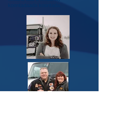
koontadaada koontada.
Ka mid noqo Isbahaysiga