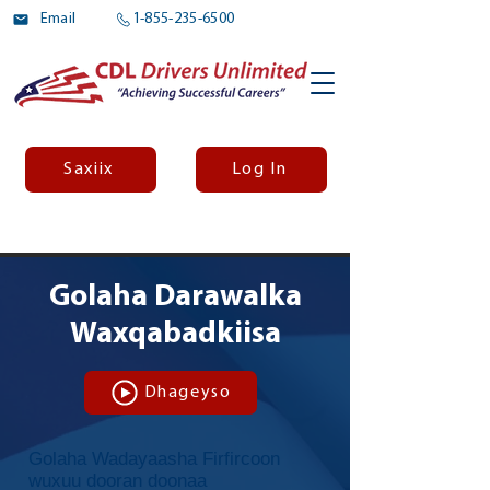
Email
1-855-235-6500
Saxiix
Log In
Golaha Darawalka
Driver-Council-in-Action_3811231_1609881
Waxqabadkiisa
-01:11
Dhageyso
Golaha Wadayaasha Firfircoon
wuxuu dooran doonaa