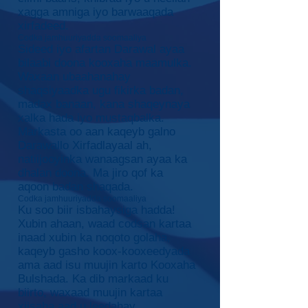
xagga amniga iyo barwaaqada
xirfadeed.
Codka jamhuuriyadda soomaaliya
Sideed iyo afartan Darawal ayaa
bilaabi doona kooxaha maamulka.
Waxaan ubaahanahay
shaqsiyaadka ugu fikirka badan,
madax banaan, kana shaqeynaya
xalka hada iyo mustaqbalka.
Markasta oo aan kaqeyb galno
Darawallo Xirfadlayaal ah,
natiijooyinka wanaagsan ayaa ka
dhalan doona. Ma jiro qof ka
aqoon badan shaqada.
Codka jamhuuriyadda soomaaliya
Ku soo biir isbahaysiga hadda!
Xubin ahaan, waad codsan kartaa
inaad xubin ka noqoto golaha,
kaqeyb gasho koox-kooxeedyada
ama aad isu muujin karto Kooxaha
Bulshada. Ka dib markaad ku
biirto, waxaad muujin kartaa
xiisaha aad u leedahay