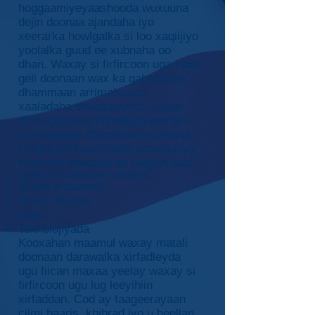
hoggaamiyeyaashooda wuxuuna
dejin doonaa ajandaha iyo
xeerarka howlgalka si loo xaqiijiyo
yoolalka guud ee xubnaha oo
dhan. Waxay si firfircoon uga hawl
geli doonaan wax ka qabashada
dhammaan arrimaha iyo
xaaladaha shaqaalaynta iyagoo
dhiirrigelinaya nabadgelyada iyo
barwaaqada dhammaan xubnaha.
Codka jamhuuriyadda soomaaliya
Kooxaha shaqada ee taagan waa:
Codka jamhuuriyadda soomaaliya
Xirfad ahaaneed
Sharci dejinta
Xeer
Teknolojiyada
Kooxahan maamul waxay matali
doonaan darawalka xirfadleyda
ugu fiican maxaa yeelay waxay si
firfircoon ugu lug leeyihiin
xirfaddan. Cod ay taageerayaan
cilmi baaris, khibrad iyo u heellan